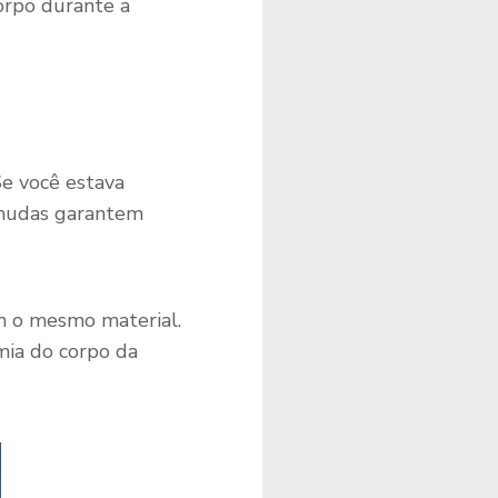
corpo durante a
Se você estava
rmudas garantem
em o mesmo material.
mia do corpo da