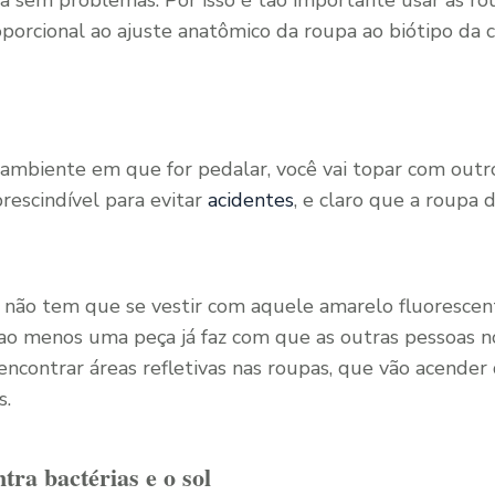
sem problemas. Por isso é tão importante usar as rou
oporcional ao ajuste anatômico da roupa ao biótipo da ci
mbiente em que for pedalar, você vai topar com outros
prescindível para evitar
acidentes
, e claro que a roupa d
 não tem que se vestir com aquele amarelo fluorescent
ao menos uma peça já faz com que as outras pessoas n
encontrar áreas refletivas nas roupas, que vão acende
s.
ra bactérias e o sol