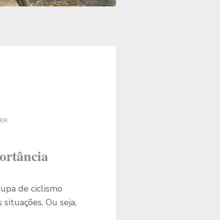
LER
portância
oupa de ciclismo
 situações. Ou seja,